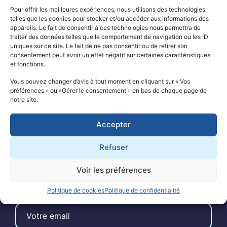
Pour offrir les meilleures expériences, nous utilisons des technologies
telles que les cookies pour stocker et/ou accéder aux informations des
appareils. Le fait de consentir à ces technologies nous permettra de
traiter des données telles que le comportement de navigation ou les ID
QUI SOMMES-NOUS ?
uniques sur ce site. Le fait de ne pas consentir ou de retirer son
consentement peut avoir un effet négatif sur certaines caractéristiques
LE PROJET SÉSAME
et fonctions.
Vous pouvez changer d’avis à tout moment en cliquant sur « Vos
LA RECHERCHE
préférences » ou «Gérer le consentement » en bas de chaque page de
notre site.
NOS SOUTIENS
Accepter
ACTUALITÉS
Refuser
CONTACT
Voir les préférences
ABONNEZ-VOUS À NOTRE NEWSLETTER
Politique de cookies
Politique de confidentialité