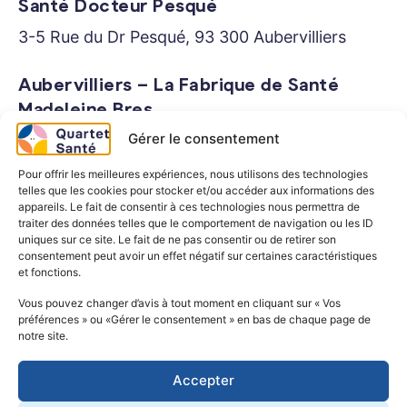
Santé Docteur Pesqué
3-5 Rue du Dr Pesqué, 93 300 Aubervilliers
Aubervilliers – La Fabrique de Santé
Madeleine Bres
Gérer le consentement
20 Rue du Colonel Fabien, 93300 Aubervilliers
Pour offrir les meilleures expériences, nous utilisons des technologies
Guyancourt – Cabinet de la Princesse de
telles que les cookies pour stocker et/ou accéder aux informations des
appareils. Le fait de consentir à ces technologies nous permettra de
Cleves
traiter des données telles que le comportement de navigation ou les ID
uniques sur ce site. Le fait de ne pas consentir ou de retirer son
4 Rue de la Princesse de Clèves, 78280
consentement peut avoir un effet négatif sur certaines caractéristiques
Guyancourt
et fonctions.
Vous pouvez changer d’avis à tout moment en cliquant sur « Vos
Cabinet médical à Saint-Germain-en-
préférences » ou «Gérer le consentement » en bas de chaque page de
notre site.
Laye
14 place Charles de Gaulle, 78100 Saint-
Accepter
Germain-en-Laye