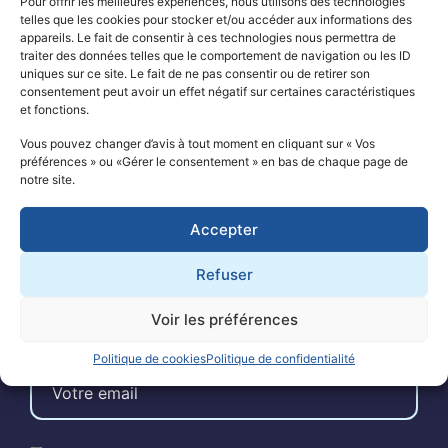
Pour offrir les meilleures expériences, nous utilisons des technologies
telles que les cookies pour stocker et/ou accéder aux informations des
appareils. Le fait de consentir à ces technologies nous permettra de
QUI SOMMES-NOUS ?
traiter des données telles que le comportement de navigation ou les ID
uniques sur ce site. Le fait de ne pas consentir ou de retirer son
LE PROJET SÉSAME
consentement peut avoir un effet négatif sur certaines caractéristiques
et fonctions.
LA RECHERCHE
Vous pouvez changer d’avis à tout moment en cliquant sur « Vos
préférences » ou «Gérer le consentement » en bas de chaque page de
notre site.
NOS SOUTIENS
Accepter
ACTUALITÉS
Refuser
CONTACT
Voir les préférences
ABONNEZ-VOUS À NOTRE NEWSLETTER
Politique de cookies
Politique de confidentialité