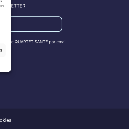
nt
EWSLETTER
son
letter de QUARTET SANTÉ par email
es
ookies