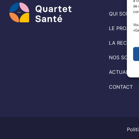
à c
de 
con
QUI SOMME
Vou
LE PROJET 
«Gé
LA RECHER
NOS SOUTI
ACTUALITÉ
CONTACT
Polit