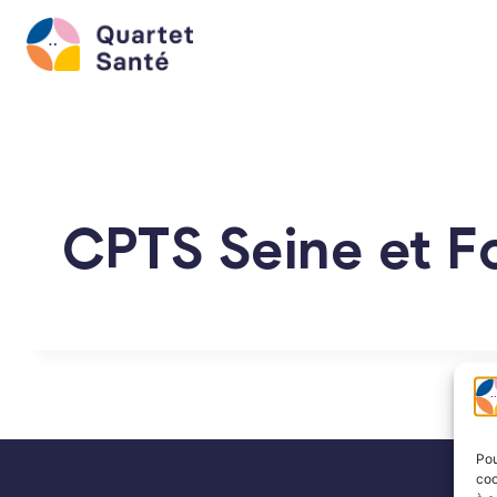
Aller
au
contenu
CPTS Seine et F
Pou
coo