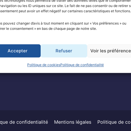
es technologies nous permettra de traiter des données telles que le comporteme
ABONNEZ-VOUS À NOTRE N
navigation ou les ID uniques sur ce site. Le fait de ne pas consentir ou de retirer 
sentement peut avoir un effet négatif sur certaines caractéristiques et fonctions.
S-NOUS ?
s pouvez changer d’avis à tout moment en cliquant sur « Vos préférences » ou
SÉSAME
rer le consentement » en bas de chaque page de notre site.
CHE
J’accepte de recevoir la news
Accepter
Refuser
Voir les préférenc
ENS
Politique de cookies
Politique de confidentialité
S
ique de confidentialité
Mentions légales
Politique de c