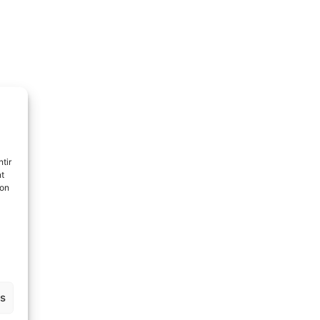
tir
nt
son
es