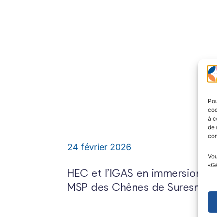
Pou
coo
à c
de 
con
24 février 2026
Vou
«Gé
HEC et l’IGAS en immersion à l
MSP des Chênes de Suresnes